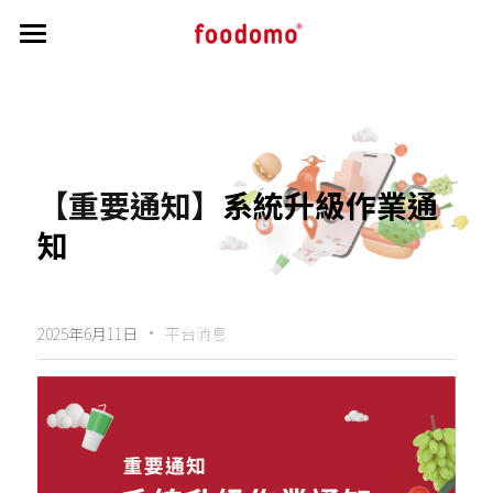
首頁
教學指南
帳務相關
開通流程
【重要通知】
系統升級作業通
接單操作教學
公告區
帳務相關資訊
知
菜單修改
訂單交付與申覆流程
最新消息與公告
搜索
菜單審核
負責人 / 財務資訊修改
·
商家洗錢防制驗證
2025年6月11日
平台消息
主視覺照說明
實質受益人資訊
營業狀態與公休調整
個人資料保護條文
行銷秘訣