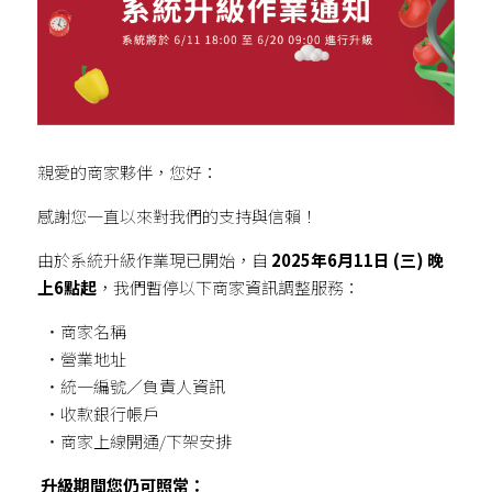
親愛的商家夥伴，您好：
感謝您一直以來對我們的支持與信賴！
由於系統升級作業現已開始，自
 2025年6月11日 (三) 晚
上6點起
，我們暫停以下商家資訊調整服務：
  ・商家名稱
  ・營業地址
  ・統一編號／負責人資訊
  ・收款銀行帳戶
  ・商家上線開通/下架安排
升級期間您仍可照常：