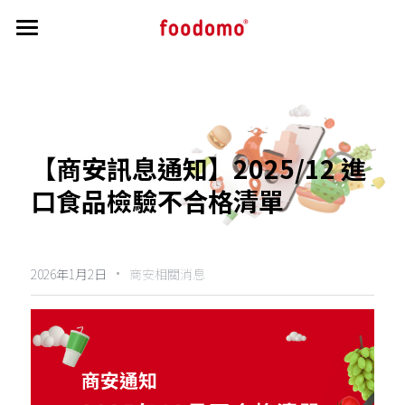
首頁
教學指南
帳務相關
開通流程
【商安訊息通知】2025/12 進
接單操作教學
公告區
帳務相關資訊
口食品檢驗不合格清單
菜單修改
訂單交付與申覆流程
最新消息與公告
搜索
菜單審核
負責人 / 財務資訊修改
·
商家洗錢防制驗證
2026年1月2日
商安相關消息
主視覺照說明
實質受益人資訊
營業狀態與公休調整
個人資料保護條文
行銷秘訣