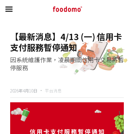
首頁
【最新消息】4/13 (一) 信用卡
教學指南
支付服務暫停通知
帳務相關
開通流程
因系統維護作業，凌晨期間信用卡交易將暫
接單操作教學
公告區
帳務相關資訊
停服務
菜單修改
訂單交付與申覆流程
最新消息與公告
搜索
菜單審核
負責人 / 財務資訊修改
·
商家洗錢防制驗證
2026年4月10日
平台消息
主視覺照說明
實質受益人資訊
營業狀態與公休調整
個人資料保護條文
行銷秘訣