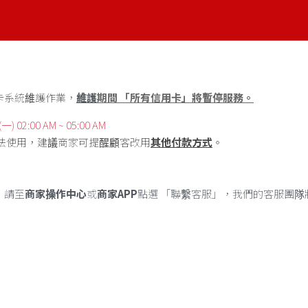
卡系統維護作業
，
維護
期間 「所有信用卡」將暫停服務。
 02:00 AM ~ 05:00 AM
法使用，建議商家可提醒顧客改用
其他付款方式
。
，請至
商家操作中心
或
商家APP
點選 「聯繫客服」，我們的客服團隊