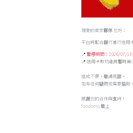
親愛的商家夥伴 您好：
平台將配合銀行進行
信用
📍
 暫停期間：2026/07/13 (一)
📍 
信用卡款功能將暫時無
造成不便，敬請見諒。 
如有任何疑問或需要協助
感謝您的合作與支持！
foodomo 敬上