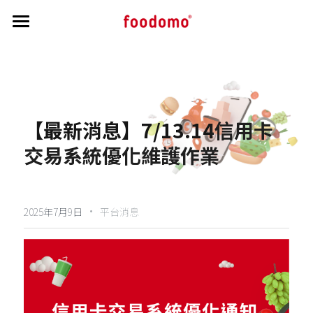
首頁
教學指南
帳務相關
開通流程
【最新消息】7/13.14
信用卡
接單操作教學
公告區
帳務相關資訊
交易系統優化維護作業
菜單修改
訂單交付與申覆流程
最新消息與公告
搜索
菜單審核
負責人 / 財務資訊修改
·
商家洗錢防制驗證
2025年7月9日
平台消息
主視覺照說明
實質受益人資訊
營業狀態與公休調整
個人資料保護條文
行銷秘訣