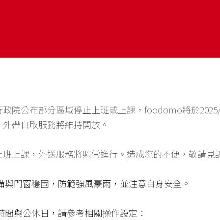
，
行政院公布部分區域停止上班或上課，foodomo將於2025/
，外帶自取服務將維持開放。
上班上課，外送服務將照常進行。造成您的不便，敬請見
設備與門窗穩固，防範強風豪雨，並注意自身安全。
業時間與公休日，請參考相關操作設定：