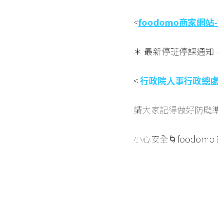
<
foodomo商家網
＊ 最新停班停課通知
< 
行政院人事行政總處
請大家記得做好防颱
小心安全🌀
foodom