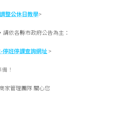
站-調整公休日教學
>
，請依各縣市政府公告為主：
-停班停課查詢網址
>
準備！
o 商家管理團隊 關心您