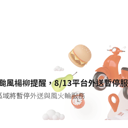
颱風
楊柳
提醒，8/13平台外送暫停
課區域將暫停
外送與風火輪服務