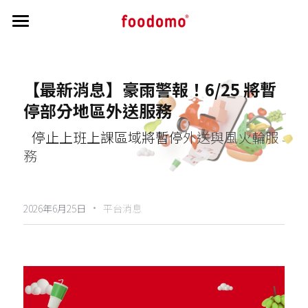
首頁
教學指南
【最新消息】豪雨警報！6/25 將暫
停部分地區外送服務
帳務相關
開通流程
   停止上班上課區域將暫停
外送與風火輪服
接單操作教學
公告區
帳務相關資訊
務
菜單修改
訂單交付與申覆流程
最新消息與公告
搜索
菜單審核
負責人 / 財務資訊修改
·
商家洗錢防制驗證
2026年6月25日
平台消息
主視覺照說明
實質受益人資訊
營業狀態與公休調整
個人資料保護條文
行銷秘訣