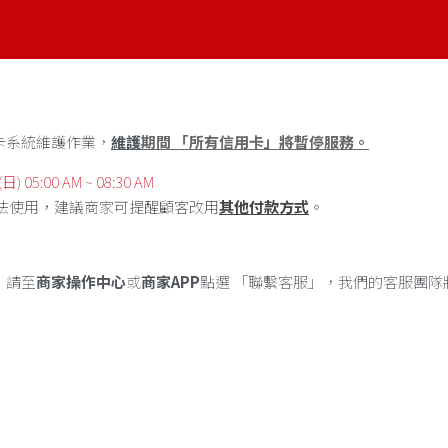
卡系統維護作業
，
維護
期間 「所有信用卡」將暫停服務。
 05:00 AM ~ 08:30 AM
法使用，建議商家可提醒顧客改用
其他付款方式
。
，請至
商家操作中心
或
商家APP
點選 「聯繫客服」，我們的客服團隊