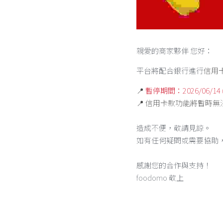
親愛的商家夥伴 您好：
平台將配合銀行進行
信用
📍
 暫停期間：2026/06/14 (日)
📍 
信用卡款功能將暫時無
造成不便，敬請見諒。 
如有任何疑問或需要協助
感謝您的合作與支持！
foodomo 敬上