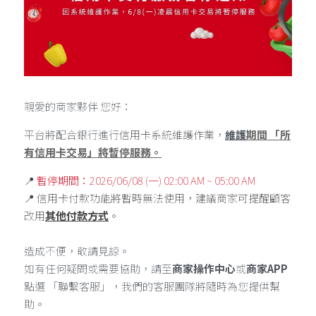
親愛的商家夥伴 您好：
平台將配合銀行進行
信用卡系統維護作業
，
維護
期間 「所
有信用卡交易」將暫停服務。
📍
 暫停期間：2026/06/08 (一) 02:00 AM ~ 05:00 AM
📍 
信用卡付款功能將暫時無法使用，建議商家可提醒顧客
改用
其他付款方式
。
造成不便，敬請見諒。 
如有任何疑問或需要協助，請至
商家操作中心
或
商家APP
點選 「聯繫客服」，我們的客服團隊將隨時為您提供幫
助。