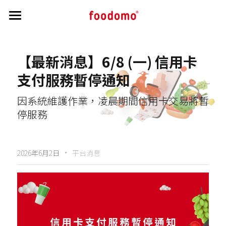
首頁
【最新消息】6/8 (一) 信用卡
教學指南
支付服務暫停通知
帳務相關
開通流程
因系統維護作業，凌晨期間信用卡交易將暫
接單操作教學
公告區
帳務相關資訊
停服務
菜單修改
訂單交付與申覆流程
最新消息與公告
搜索
菜單審核
負責人 / 財務資訊修改
·
商家洗錢防制驗證
2026年6月2日
平台消息
主視覺照說明
實質受益人資訊
營業狀態與公休調整
個人資料保護條文
行銷秘訣