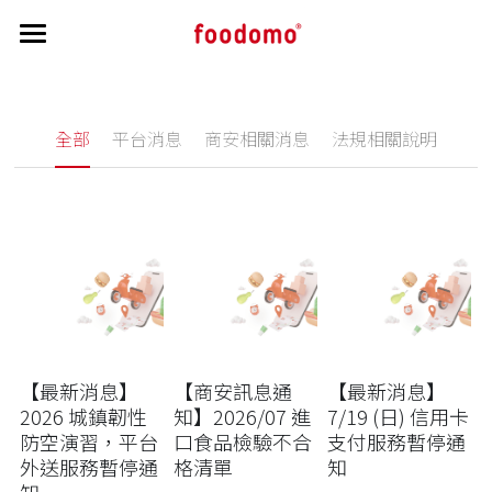
首頁
教學指南
全部
平台消息
商安相關消息
法規相關說明
帳務相關
開通流程
接單操作教學
公告區
帳務相關資訊
菜單修改
訂單交付與申覆流程
最新消息與公告
搜索
菜單審核
負責人 / 財務資訊修改
商家洗錢防制驗證
主視覺照說明
實質受益人資訊
【最新消息】
【商安訊息通
【最新消息】
2026 城鎮韌性
知】2026/07 進
7/19 (日) 信用卡
營業狀態與公休調整
個人資料保護條文
防空演習，平台
口食品檢驗不合
支付服務暫停通
外送服務暫停通
格清單
知
行銷秘訣
知